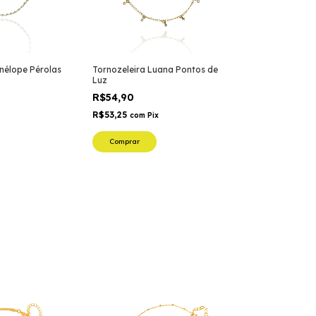
nélope Pérolas
Tornozeleira Luana Pontos de
Luz
R$54,90
R$53,25
com
Pix
Comprar