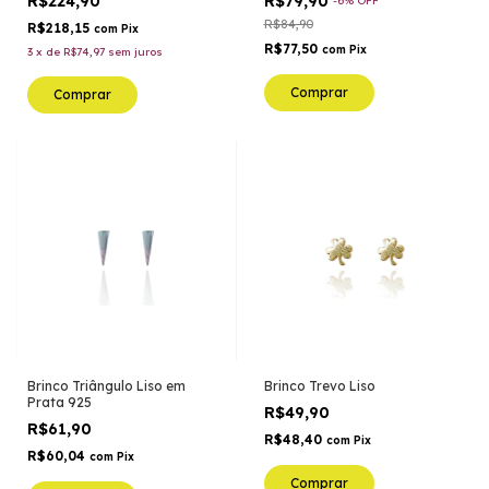
R$224,90
R$79,90
-
6
%
OFF
R$84,90
R$218,15
com
Pix
R$77,50
com
Pix
3
x
de
R$74,97
sem juros
Comprar
Comprar
Brinco Triângulo Liso em
Brinco Trevo Liso
Prata 925
R$49,90
R$61,90
R$48,40
com
Pix
R$60,04
com
Pix
Comprar