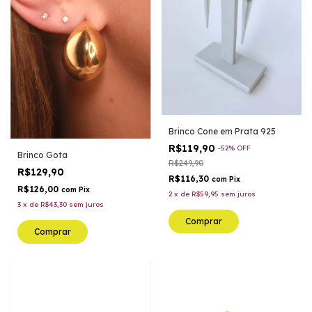
Brinco Cone em Prata 925
R$119,90
-
52
%
OFF
Brinco Gota
R$249,90
R$129,90
R$116,30
com
Pix
R$126,00
com
Pix
2
x
de
R$59,95
sem juros
3
x
de
R$43,30
sem juros
Comprar
Comprar