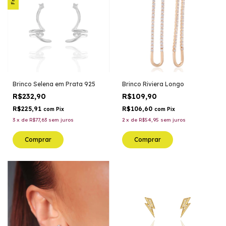
Brinco Selena em Prata 925
Brinco Riviera Longo
R$232,90
R$109,90
R$225,91
R$106,60
com
Pix
com
Pix
3
x
de
R$77,63
sem juros
2
x
de
R$54,95
sem juros
Comprar
Comprar