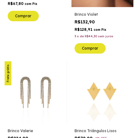
R$67,80
com
Pix
Brinco Violet
Comprar
R$132,90
R$128,91
com
Pix
3
x
de
R$44,30
sem juros
Comprar
Frete grátis
Brinco Valerie
Brinco Triângulos Lisos