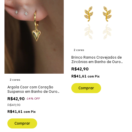
2 cores
Brinco Ramos Cravejados de
Zircônias em Banho de Ouro
ou Prata
R$42,90
R$41,61
com
Pix
2 cores
Argola Coor com Coração
Comprar
Suspenso em Banho de Ouro
18K ou Prata
R$42,90
-
14
%
OFF
R$49,90
R$41,61
com
Pix
Comprar