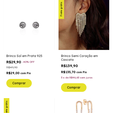
Frete grátis
Brinco Sol em Prata 925
Brinco Semi Coração em
Cascata
R$29,90
-
40
%
OFF
R$139,90
R$49,90
R$135,70
com
Pix
R$29,00
com
Pix
3
x
de
R$46,63
sem juros
Comprar
Comprar
Frete grátis